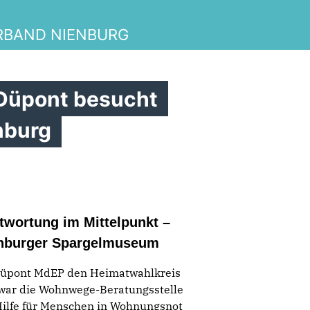
RBAND NIENBURG
Düpont besucht
nburg
twortung im Mittelpunkt –
enburger Spargelmuseum
Düpont MdEP den Heimatwahlkreis
 war die Wohnwege-Beratungsstelle
 Hilfe für Menschen in Wohnungsnot