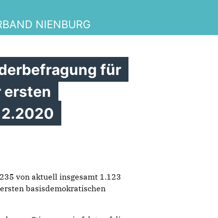
illkommen bei der Frauen Unio
RBAND NIENBURG
derbefragung für
r ersten
12.2020
235 von aktuell insgesamt 1.123
 ersten basisdemokratischen