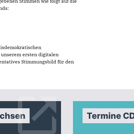
gebenen Stimmen wie folgt auf die
nds:
asisdemokratischen
 unserem ersten digitalen
entatives Stimmungsbild für den
achsen
Termine C