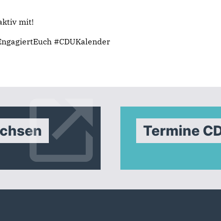
aktiv mit!
EngagiertEuch #CDUKalender
achsen
Termine C