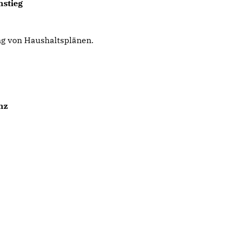
nstieg
ung von Haushaltsplänen.
nz