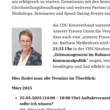
um erfolgreich zu starten. Gemeinsam mit den ko
Gleichstellungsbeauftragten und weiteren Partner:i
Workshops, Seminaren und Speed-Dating-Events an
Als CDU Kreisverband unterst
unserer Frauen Union die Ver
dass auch eine „unserer Fraue
ist- Barbara Weißenborn wir
21:15 Uhr
in der VHS Nienbu
„
Zeitmanagement im Rahmen
Kommunalpolitik
“ zeigen, wi
bewältigen und Zeit effektiv nu
Hier findet man alle Termine im Überblick:
März 2025
25.03.2025 (14:00 – 18:00 Uhr)
Auftaktveranst
sollte ich wissen?
Ort: Hessisch-Oldendorf