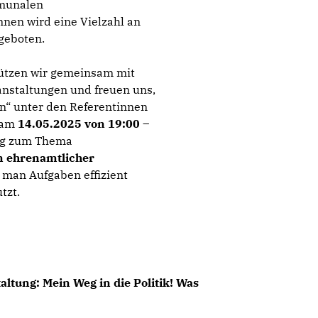
mmunalen
nnen wird eine Vielzahl an
geboten.
ützen wir gemeinsam mit
anstaltungen und freuen uns,
n“ unter den Referentinnen
d am
14.05.2025 von 19:00 –
rg zum Thema
 ehrenamtlicher
e man Aufgaben effizient
tzt.
altung: Mein Weg in die Politik! Was