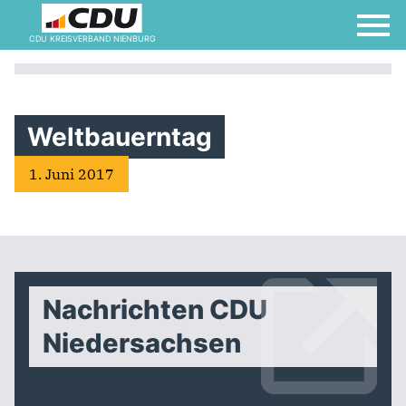
CDU KREISVERBAND NIENBURG
Termine
Unser Kreisverband
Weltbauerntag
1. Juni 2017
Veranstaltungsorte
Willkommen bei der
Frauen Union!
Nachrichten CDU
Niedersachsen