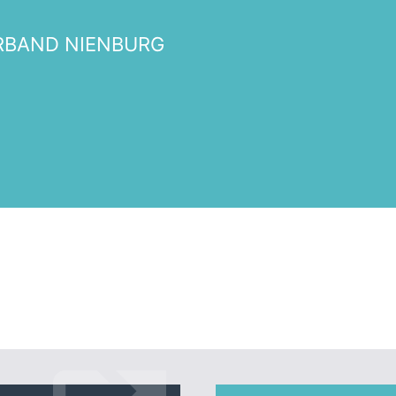
Termine
RBAND NIENBURG
Unser Kreisverband
Veranstaltungsorte
illkommen bei der Frauen Unio